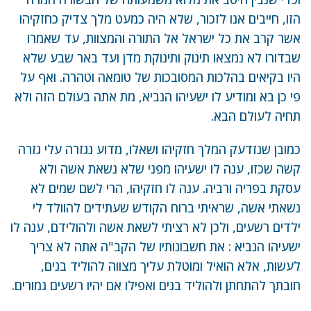
הזו, חייבים אנו לזכור, שלא היה כמעט מלך צדיק כחזקיהו
אשר קרב את כל ישראל אל התורה והמצוות, עד שאמרו
שבדורו לא נמצאו תינוק ותינוקת מדן ועד באר שבע שלא
היו בקיאים בהלכות המסובכות של טומאה וטהרה. ואף על
פי כן בא ומודיע לו ישעיהו הנביא, מת אתה בעולם הזה ולא
תחיה לעולם הבא.
כמובן שנזדעק המלך חזקיהו ושאלו, מדוע נגזרה עלי גזרה
קשה שכזו, ענה לו ישעיהו מפני שלא נשאת אשה ולא
עסקת בפריה ורביה. ענה לו חזקיהו, הרי לשם שמים לא
נשאתי אשה, שראיתי ברוח הקודש שעתידים להוולד לי
ילדים רשעים, ולכן לא רציתי לשאת אשה ולהולידם, ענה לו
ישעיהו הנביא : את חשבונותיו של הקב"ה אתה לא צריך
לעשות, אלא הואיל ומוטלת עליך מצווה להוליד בנים,
חובתך להתחתן ולהוליד בנים ואפילו אם יהיו רשעים גמורים.