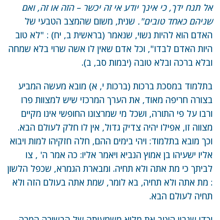
אל תנח ידך, כי אינך יודע אי זה יכשר – הזה או זה, ואם
שניהם כאחד טובים".
שנית, משום שהמצב הטבעי של
האדם הוא להיות נשוי, שנאמר (בראשית ב, יח) : "לא טוב
היות האדם לבדו", וכל אדם שאין לו אשה שרוי בלא שמחה
ובלא ברכה ובלא טובה (יבמות סב, ב).
בתלמוד במסכת ברכות (ברכות י, א) מובא מעשה המביע
בצורה חריפה מאוד, את הערך המרכזי שיש למצוות פרו
ורבו על פי התורה, ושכל מי שמרצונו החופשי אינו מקיים
מצווה זו, אפילו יהיה צדיק גדול, אין לו חלק לעולם הבא.
וכך מובא בתלמוד: ויהי בימים ההם, חלה חזקיהו למות ויבוא
אליו ישעיהו בן אמוץ הנביא ויאמר אליו: כה אמר ה' , צו
לביתך כי מת אתה ולא תחיה. ומבארת הגמרא, שכפל הלשון
: מת אתה ולא תחיה, בא לומר, שמת אתה בעולם הזה ולא
תחיה לעולם הבא.
וכדי שנבין היטב את מלוא משמעותה של הבשורה המרה