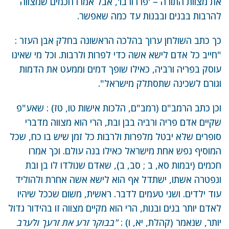
את מצוות התורה – 'פרו ורבו', אבל אמרו חכמים שמצווה
להרבות בבנים ובבנות עד כמה שאפשר.
כך כתב השולחן ערוך בהלכה הראשונה בחלק אבן העזר :
"חייב כל אדם לישא אשה כדי לפרות ולרבות. וכל מי שאינו
עוסק בפריה ורביה, כאילו שופך דמים וממעט את הדמות
וגורם לשכינה שתסתלק מישראל".
וכן כתב הרמב"ם (רמב"ם, הלכות אישות טו, טז) : שאע"פ
שקיים אדם פריה ורביה בבן ובת, הרי הוא מצווה מדברי
סופרים שלא יבטל מלפרות ולרבות כל זמן שיש בו כח, שכל
המוסיף נפש אחת מישראל כאילו בנה עולם. וכך אמרו
חכמים (יבמות סא, ב ; סב, ב), שאדם שנולדו לו בן ובת
ונפטרה אשתו, ישתדל אף הוא לישא אשה אחרת ולהוליד
עוד ילדים. ושני טעמים לדבר. ראשית, משום שככל שיהיו
לאדם יותר בנים ובנות, הרי הוא מקיים מצווה זו בהידור גדול
יותר, שנאמר (קהלת, יא, ו) :
"בבוקר זרע את זרעך ולערב