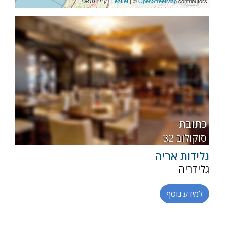
Leaflet
| ©
OpenStreetMap
contributors
רגילה
חלבי
כתובת
32 סוקולוב
גלידות אריה
גלידריה
למידע נוסף