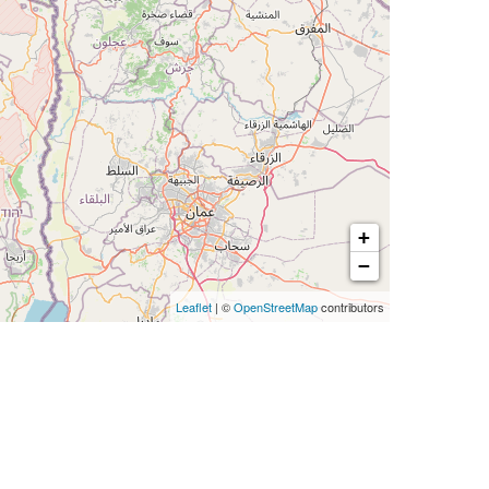
+
−
Leaflet
| ©
OpenStreetMap
contributors