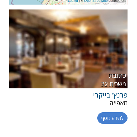
Leaflet
| ©
OpenStreetMap
contributors
מהדרין
חלבי,פרווה
כתובת
32 משכית
פרנץ' בייקרי
מאפייה
למידע נוסף