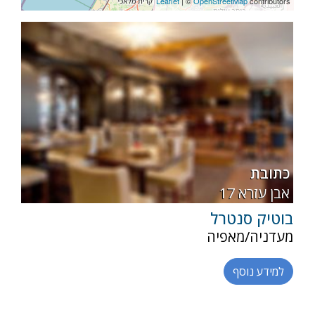
Leaflet
| ©
OpenStreetMap
contributors
רגילה
חלבי
כתובת
17 אבן עזרא
בוטיק סנטרל
מעדניה/מאפיה
למידע נוסף