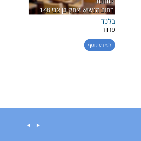
כתובת
148 רחוב הנשיא יצחק בן צבי
בלנד
פרווה
למידע נוסף
ההדל