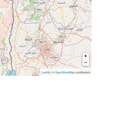
+
−
Leaflet
| ©
OpenStreetMap
contributors