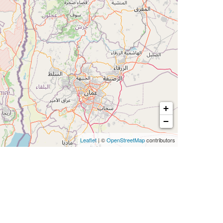
+
−
Leaflet
| ©
OpenStreetMap
contributors