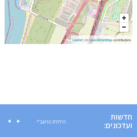
+
−
Leaflet
| ©
OpenStreetMap
contributors
חדשות
עה לציבור
הילולת הרשב"י
ועדכונים: