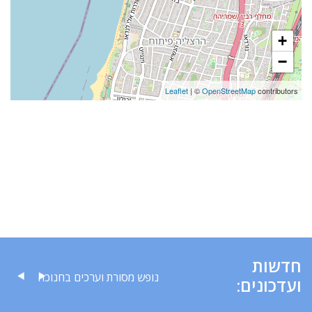
+
−
Leaflet
| ©
OpenStreetMap
contributors
חדשות
ת חמץ פסח תשפ"ו
נופש מסורת וערכים בחנוכה
ועדכונים: