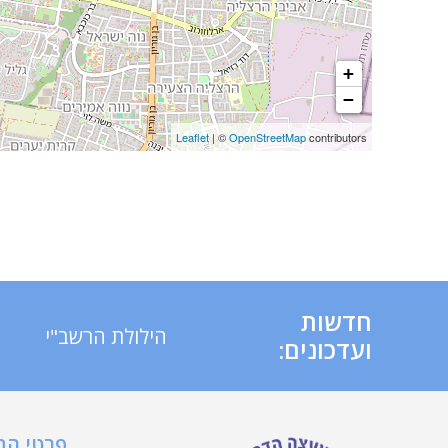
+
−
Leaflet
| ©
OpenStreetMap
contributors
חדשות
הילולת הרשב"י
ועדכונים:
פרטי ה